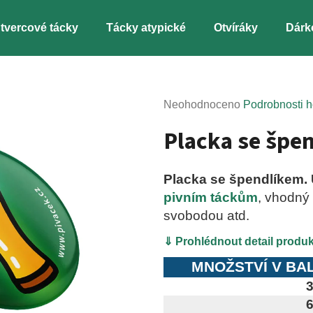
tvercové tácky
Tácky atypické
Otvíráky
Dárk
Co potřebujete najít?
Průměrné
Neohodnoceno
Podrobnosti 
hodnocení
Placka se špe
HLEDAT
produktu
je
0,0
Placka se špendlíkem. U
z
Doporučujeme
pivním táckům
, vhodný 
5
hvězdiček.
svobodou atd.
⇓ Prohlédnout detail produ
MNOŽSTVÍ V BA
3
6