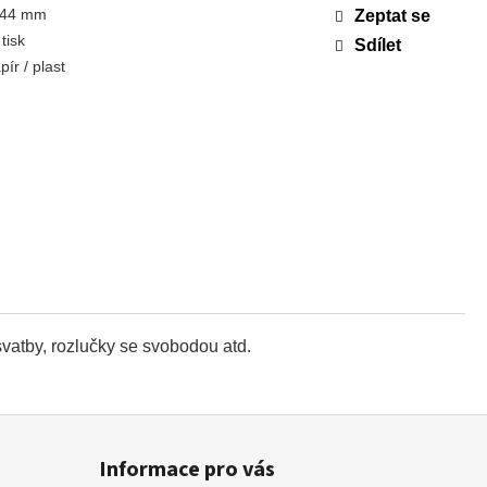
 44 mm
Zeptat se
 tisk
Sdílet
pír / plast
svatby, rozlučky se svobodou atd.
Informace pro vás