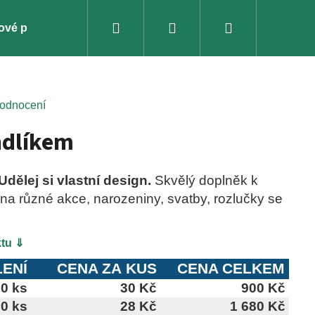
Hledat
Přihlášení
Nákupní
ové poukazy
Galerie
Kontakty
Grafický des
košík
hodnocení
ndlíkem
dělej si vlastní design.
Skvělý doplněk k
na různé akce, narozeniny, svatby, rozlučky se
ktu ⇓
LENÍ
CENA ZA KUS
CENA CELKEM
0 ks
30 Kč
900 Kč
0 ks
28 Kč
1 680 Kč