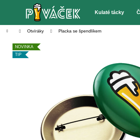
K
Přejít
o
na
Kulaté tácky
Č
Zpět
Zpět
obsah
š
do
do
í
Domů
Otvíráky
Placka se špendlíkem
k
obchodu
obchodu
NOVINKA
TIP