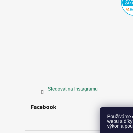
a
t
í
Sledovat na Instagramu
Facebook
Používáme c
webu a díky
výkon a použ