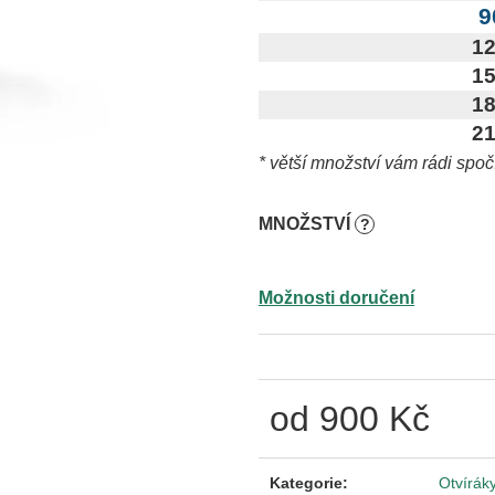
9
12
15
18
21
* větší množství vám rádi spo
MNOŽSTVÍ
?
Možnosti doručení
od
900 Kč
Měrná
cena:
Kategorie
:
Otvírák