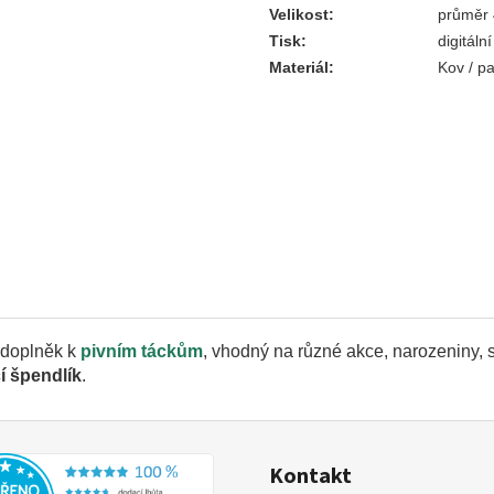
Velikost
:
průměr
Tisk
:
digitální
Materiál
:
Kov / pa
 doplněk k
pivním táckům
, vhodný na různé akce, narozeniny, 
í špendlík
.
Kontakt