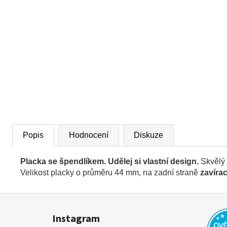
Popis
Hodnocení
Diskuze
Placka se špendlíkem. Udělej si vlastní design.
Skvělý
Velikost placky o průměru 44 mm, na zadní straně
zavírac
Z
á
Instagram
p