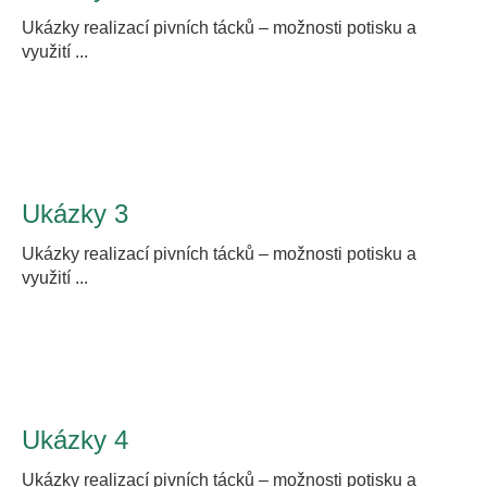
a
Ukázky realizací pivních tácků – možnosti potisku a
j
využití ...
í
t
?
Ukázky 3
Ukázky realizací pivních tácků – možnosti potisku a
HLEDAT
využití ...
D
o
p
o
Ukázky 4
r
u
Ukázky realizací pivních tácků – možnosti potisku a