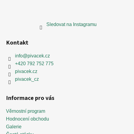
s
u
Sledovat na Instagramu
Kontakt
info
@
pivacek.cz
+420 792 752 775
pivacek.cz
pivacek_cz
Informace pro vás
Věrnostní program
Hodnocení obchodu
Galerie