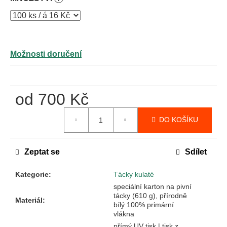
Možnosti doručení
od
700 Kč
Měrná
DO KOŠÍKU
cena:
Zeptat se
Sdílet
Kategorie
:
Tácky kulaté
speciální karton na pivní
tácky (610 g), přírodně
Materiál
:
bílý 100% primární
vlákna
přímý UV tisk | tisk z