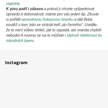
cigarety
.
K pivu patří i zábava
a pokud ji chcete vyšperkovat
opravdu k dokonalosti, máme pro vás jeden tip. Zkuste
si pořídit
opravdovou hokejovou branku
a dát třeba
soutěž v tom, kdo se víckrát trefí „do černého“. Uvidíte,
že to není vůbec lehké, jak to vypadá, ale sranda chybět
nebude! A rovnou se na to můžete i
stylově obléknout do
národních barev
.
Z
á
Instagram
p
a
t
í