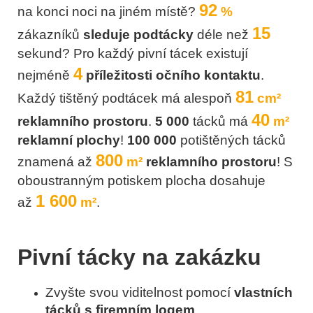
92
na konci noci na jiném místě?
%
15
zákazníků
sleduje podtácky
déle než
sekund?
Pro každý pivní tácek existují
4
nejméně
příležitosti očního kontaktu
.
81
Každý tištěný podtácek má alespoň
cm²
40
reklamního prostoru
.
5 000
tácků má
m²
reklamní plochy
!
100 000
potištěných tácků
800
znamená až
m²
reklamního prostoru
!
S
oboustranným potiskem plocha dosahuje
1 600
až
m²
.
Pivní tácky na zakázku
Zvyšte svou viditelnost pomocí
vlastních
tácků s firemním logem
.