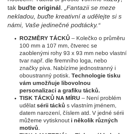
tak
buďte originál
.
„Fantazii se meze
nekladou, buďte kreativní a udělejte si s
námi, Vaše jedinečné podtácky.“
ROZMĚRY TÁCKŮ
–
Kolečko o průměru
100 mm a 107 mm, čtverec se
zaoblenými rohy 93 x 93 mm nebo vlastní
tvar např. dle firemního loga, nebo
značky piva. Nabízíme jednostranný i
oboustranný potisk.
Technologie tisku
vám umožňuje libovolnou
personalizaci a grafiku tácků.
TISK TÁCKŮ NA MÍRU
–
Není problém
udělat
sérii tácků
s vlastním jménem,
datem narození, číslem atd. V jedné sérii
můžeme vytisknout
i několik různých
motivů
.