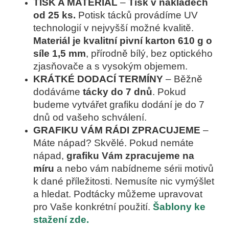
TISK A MATERIÁL
–
Tisk v nákladech
od 25 ks.
Potisk tácků provádíme UV
technologií v nejvyšší možné kvalitě.
Materiál je kvalitní pivní karton 610 g o
síle 1,5 mm
, přírodně bílý, bez optického
zjasňovače a s vysokým objemem.
KRÁTKÉ DODACÍ TERMÍNY
–
Běžně
dodáváme
tácky do 7 dnů
. Pokud
budeme vytvářet grafiku dodání je do 7
dnů od vašeho schválení.
GRAFIKU VÁM RÁDI ZPRACUJEME
–
Máte nápad? Skvělé. Pokud nemáte
nápad,
grafiku Vám zpracujeme na
míru
a nebo vám nabídneme sérii motivů
k dané příležitosti. Nemusíte nic vymýšlet
a hledat. Podtácky můžeme upravovat
pro Vaše konkrétní použití.
Šablony ke
stažení zde.