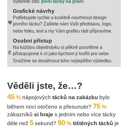
vyberete zde:
pivní tácky na přání
Grafické návrhy
Potřebujete rychle a kvalitně navrhnout design
pivního tácku? Zašlete nám Vaši představu, logo,
nebo fotku, text a my Vám grafiku rádi přípravíme.
Osobní přístup
Na každou objednávku si pěkně posvítíme a
přistupujeme k ní jako bychom ji tvořili pro sebe.
Snažíme se dosáhnout toho nejlepšího výsledku.
Věděli jste, že…?
4
5
%
nápojových
tácků na zakázku
bylo
75
během noci otočeno a přesunuto?
%
zákazníků
si hraje
s jedním nebo více tácky
5
90
déle než
sekund?
%
tištěných tácků
je