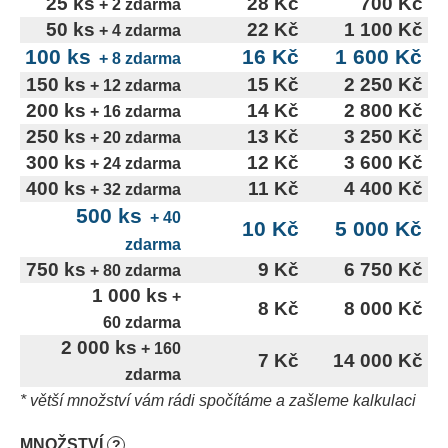
25 ks
28 Kč
700 Kč
č
+ 2 zdarma
u
50 ks
22 Kč
1 100 Kč
+ 4 zdarma
j
100 ks
16 Kč
1 600 Kč
+ 8 zdarma
e
150 ks
15 Kč
2 250 Kč
+ 12 zdarma
m
200 ks
14 Kč
2 800 Kč
+ 16 zdarma
e
250 ks
13 Kč
3 250 Kč
+ 20 zdarma
300 ks
12 Kč
3 600 Kč
+ 24 zdarma
400 ks
11 Kč
4 400 Kč
+ 32 zdarma
500 ks
+ 40
10 Kč
5 000 Kč
zdarma
750 ks
9 Kč
6 750 Kč
+ 80 zdarma
1 000 ks
+
8 Kč
8 000 Kč
60 zdarma
2 000 ks
+ 160
7 Kč
14 000 Kč
zdarma
* větší množství vám rádi spočítáme a zašleme kalkulaci
MNOŽSTVÍ
?