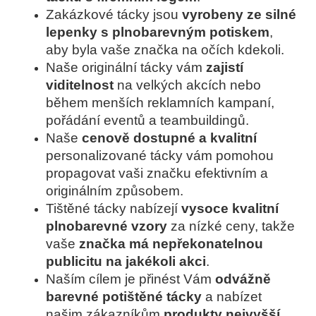
Zakázkové tácky jsou
vyrobeny ze silné
lepenky s plnobarevným potiskem
,
aby byla vaše značka na očích kdekoli.
Naše originální tácky vám
zajistí
viditelnost
na velkých akcích nebo
během menších reklamních kampaní,
pořádání eventů a teambuildingů.
Naše
cenově dostupné a kvalitní
personalizované tácky vám pomohou
propagovat vaši značku efektivním a
originálním způsobem.
Tištěné tácky nabízejí
vysoce kvalitní
plnobarevné vzory
za nízké ceny, takže
vaše
značka má nepřekonatelnou
publicitu na jakékoli akci
.
Naším cílem je přinést Vám
odvážně
barevné potištěné tácky
a
nabízet
našim zákazníkům
produkty nejvyšší