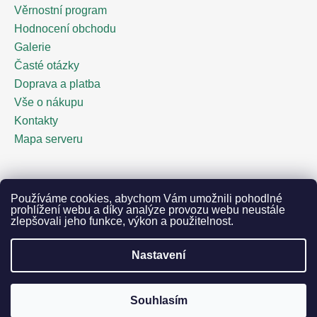
Věrnostní program
Hodnocení obchodu
Galerie
Časté otázky
Doprava a platba
Vše o nákupu
Kontakty
Mapa serveru
Facebook
Používáme cookies, abychom Vám umožnili pohodlné
prohlížení webu a díky analýze provozu webu neustále
zlepšovali jeho funkce, výkon a použitelnost.
Nastavení
Vytvořil Shoptet
Copyright 2026
Piváček.cz | výroba originálních
pivních tácků
. Všechna práva vyhrazena.
Souhlasím