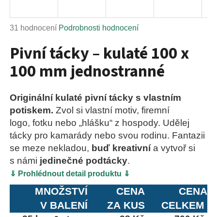
a
j
Průměrné
31 hodnocení
Podrobnosti hodnocení
í
hodnocení
Pivní tácky – kulaté 100 x
t
produktu
?
je
100 mm jednostranné
5,0
z
5
Originální kulaté pivní tácky s vlastním
hvězdiček.
potiskem.
Zvol si vlastní motiv, firemní
HLEDAT
logo, fotku nebo „hlášku“ z hospody. Udělej
tácky pro kamarády nebo svou rodinu. Fantazii
se meze nekladou,
buď kreativní
a vytvoř si
D
s námi
jedinečné podtácky
.
o
⇓ Prohlédnout detail produktu ⇓
p
o
MNOŽSTVÍ
CENA
CENA
r
V BALENÍ
ZA KUS
CELKEM
u