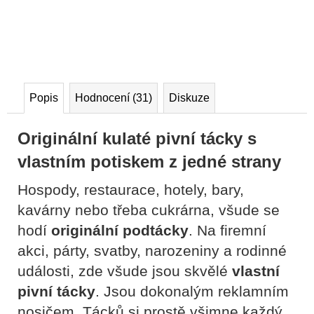
Popis
Hodnocení (31)
Diskuze
Originální kulaté pivní tácky s
vlastním potiskem z jedné strany
Hospody, restaurace, hotely, bary,
kavárny nebo třeba cukrárna, všude se
hodí
originální podtácky
. Na firemní
akci, párty, svatby, narozeniny
a rodinné
události, zde všude jsou skvělé
vlastní
pivní tácky
. Jsou d
okonalým reklamním
nosičem. Tácků si prostě všimne každý,