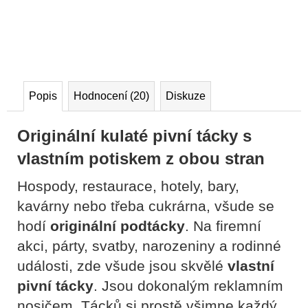
Popis
Hodnocení (20)
Diskuze
Originální kulaté pivní tácky s
vlastním potiskem z obou stran
Hospody, restaurace, hotely, bary,
kavárny nebo třeba cukrárna, všude se
hodí
originální podtácky
. Na firemní
akci, párty, svatby, narozeniny
a rodinné
události, zde všude jsou skvělé
vlastní
pivní tácky
. Jsou d
okonalým reklamním
nosičem. Tácků si prostě všimne každý,