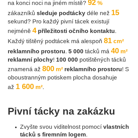
92
na konci noci na jiném místě?
%
15
zákazníků
sleduje podtácky
déle než
sekund?
Pro každý pivní tácek existují
4
nejméně
příležitosti očního kontaktu
.
81
Každý tištěný podtácek má alespoň
cm²
40
reklamního prostoru
.
5 000
tácků má
m²
reklamní plochy
!
100 000
potištěných tácků
800
znamená až
m²
reklamního prostoru
!
S
oboustranným potiskem plocha dosahuje
1 600
až
m²
.
Pivní tácky na zakázku
Zvyšte svou viditelnost pomocí
vlastních
tácků s firemním logem
.