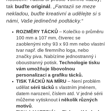
tak
buďte originál
.
„Fantazii se meze
nekladou, buďte kreativní a udělejte si s
námi, Vaše jedinečné podtácky.“
ROZMĚRY TÁCKŮ
–
Kolečko o průměru
100 mm a 107 mm, čtverec se
zaoblenými rohy 93 x 93 mm nebo vlastní
tvar např. dle firemního loga, nebo
značky piva. Nabízíme jednostranný i
oboustranný potisk.
Technologie tisku
vám umožňuje libovolnou
personalizaci a grafiku tácků.
TISK TÁCKŮ NA MÍRU
–
Není problém
udělat
sérii tácků
s vlastním jménem,
datem narození, číslem atd. V jedné sérii
můžeme vytisknout
i několik různých
motivů
.