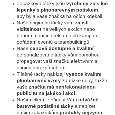
Zakázkové tácky jsou
vyrobeny ze silné
lepenky s plnobarevným potiskem
,
aby byla vaše značka na očích kdekoli.
Naše originální tácky vám
zajistí
viditelnost
na velkých akcích nebo
během menších reklamních kampaní,
pořádání eventů a teambuildingů.
Naše
cenově dostupné a kvalitní
personalizované tácky vám pomohou
propagovat vaši značku efektivním a
originálním způsobem.
Tištěné tácky nabízejí
vysoce kvalitní
plnobarevné vzory
za nízké ceny, takže
vaše
značka má nepřekonatelnou
publicitu na jakékoli akci
.
Naším cílem je přinést Vám
odvážně
barevné potištěné tácky
a
nabízet
našim zákazníkům
produkty nejvyšší