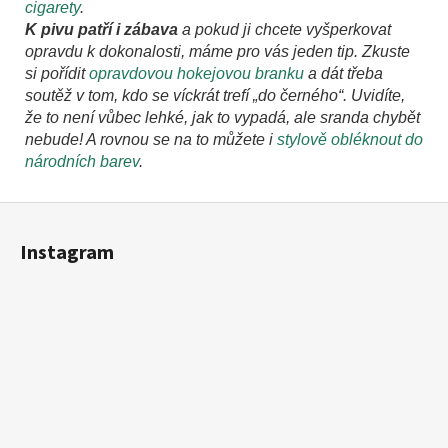
cigarety
.
K pivu patří i zábava
a pokud ji chcete vyšperkovat
opravdu k dokonalosti, máme pro vás jeden tip. Zkuste
si pořídit
opravdovou hokejovou branku
a dát třeba
soutěž v tom, kdo se víckrát trefí „do černého“. Uvidíte,
že to není vůbec lehké, jak to vypadá, ale sranda chybět
nebude! A rovnou se na to můžete i
stylově obléknout do
národních barev
.
Z
á
Instagram
p
a
t
í