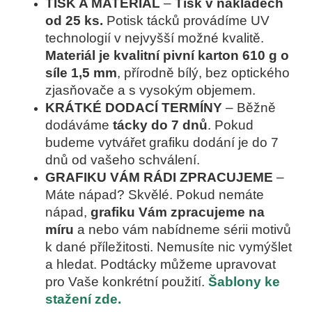
TISK A MATERIÁL
–
Tisk v nákladech
od 25 ks.
Potisk tácků provádíme UV
technologií v nejvyšší možné kvalitě.
Materiál je kvalitní pivní karton 610 g o
síle 1,5 mm
, přírodně bílý, bez optického
zjasňovače a s vysokým objemem.
KRÁTKÉ DODACÍ TERMÍNY
–
Běžně
dodáváme
tácky do 7 dnů
. Pokud
budeme vytvářet grafiku dodání je do 7
dnů od vašeho schválení.
GRAFIKU VÁM RÁDI ZPRACUJEME
–
Máte nápad? Skvělé. Pokud nemáte
nápad,
grafiku Vám zpracujeme na
míru
a nebo vám nabídneme sérii motivů
k dané příležitosti. Nemusíte nic vymýšlet
a hledat. Podtácky můžeme upravovat
pro Vaše konkrétní použití.
Šablony ke
stažení zde.