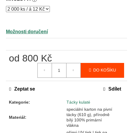
Možnosti doručení
od
800 Kč
Měrná
DO KOŠÍKU
cena:
Zeptat se
Sdílet
Kategorie
:
Tácky kulaté
speciální karton na pivní
tácky (610 g), přírodně
Materiál
:
bílý 100% primární
vlákna
přímý UV tisk | tisk na