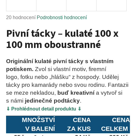
a
j
Průměrné
20 hodnocení
Podrobnosti hodnocení
í
hodnocení
Pivní tácky – kulaté 100 x
t
produktu
?
je
100 mm oboustranné
5,0
z
5
Originální kulaté pivní tácky s vlastním
hvězdiček.
potiskem.
Zvol si vlastní motiv, firemní
HLEDAT
logo, fotku nebo „hlášku“ z hospody. Udělej
tácky pro kamarády nebo svou rodinu. Fantazii
se meze nekladou,
buď kreativní
a vytvoř si
D
s námi
jedinečné podtácky
.
o
⇓ Prohlédnout detail produktu ⇓
p
o
MNOŽSTVÍ
CENA
CENA
r
V BALENÍ
ZA KUS
CELKEM
u