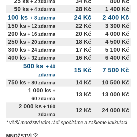
25 ks
34 Kč
800 Kč
č
+ 2 zdarma
u
50 ks
28 Kč
1 400 Kč
+ 4 zdarma
j
100 ks
24 Kč
2 400 Kč
+ 8 zdarma
e
150 ks
22 Kč
3 300 Kč
+ 12 zdarma
m
200 ks
20 Kč
4 000 Kč
+ 16 zdarma
e
250 ks
18 Kč
4 500 Kč
+ 20 zdarma
300 ks
17 Kč
5 100 Kč
+ 24 zdarma
400 ks
16 Kč
6 400 Kč
+ 32 zdarma
500 ks
+ 40
15 Kč
7 500 Kč
zdarma
750 ks
14 Kč
10 500 Kč
+ 80 zdarma
1 000 ks
+
13 Kč
13 000 Kč
60 zdarma
2 000 ks
+ 160
12 Kč
24 000 Kč
zdarma
* větší množství vám rádi spočítáme a zašleme kalkulaci
MNOŽSTVÍ
?