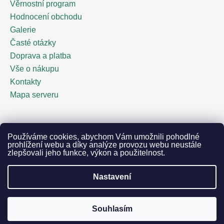
Věrnostní program
Hodnocení obchodu
Galerie
Časté otázky
Doprava a platba
Vše o nákupu
Kontakty
Mapa serveru
Facebook
Používáme cookies, abychom Vám umožnili pohodlné
prohlížení webu a díky analýze provozu webu neustále
zlepšovali jeho funkce, výkon a použitelnost.
Nastavení
Vytvořil Shoptet
Copyright 2026
Piváček.cz | výroba originálních
pivních tácků
. Všechna práva vyhrazena.
Souhlasím