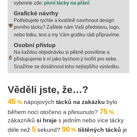
vyberete zde:
pivní tácky na přání
Grafické návrhy
Potřebujete rychle a kvalitně navrhnout design
pivního tácku? Zašlete nám Vaši představu, logo,
nebo fotku, text a my Vám grafiku rádi přípravíme.
Osobní přístup
Na každou objednávku si pěkně posvítíme a
přistupujeme k ní jako bychom ji tvořili pro sebe.
Snažíme se dosáhnout toho nejlepšího výsledku.
Věděli jste, že…?
4
5
%
nápojových
tácků na zakázku
bylo
75
během noci otočeno a přesunuto?
%
zákazníků
si hraje
s jedním nebo více tácky
5
90
déle než
sekund?
%
tištěných tácků
je