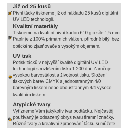
Již od 25 kusů
Pivní tácky tiskneme již od nákladu 25 kusů digitální
UV LED technologií.
Kvalitní materiály
Tiskneme na kvalitní pivní karton 610 g o síle 1,5 mm.
Papír je z 100% primárních vláken, přírodně bílý, bez
optického zjasňovače s vysokým objemem.
UV tisk
Potisk tácků v nejvyšší kvalitě digitální UV LED
technologií s rozlišením tisku 1 200 dpi. Zaručuje
vysokou barvostálost a životnost tisku. Složení
tiskových barev CMYK s jednostranným 4/0
barevným tiskem nebo oboustranným 4/4 vysoce
kvalitním tiskem.
Atypické tvary
Vyřízneme Vám jakýkoliv tvar podtácku. Nejčastěji
používaný je odsazený obrys tvaru firemní značky.
Různé tvary a kreativní zpracování tácku si můžete