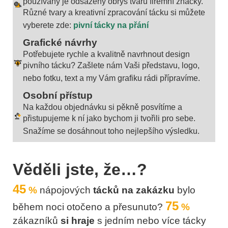
používaný je odsazený obrys tvaru firemní značky.
Různé tvary a kreativní zpracování tácku si můžete
vyberete zde:
pivní tácky na přání
Grafické návrhy
Potřebujete rychle a kvalitně navrhnout design
pivního tácku? Zašlete nám Vaši představu, logo,
nebo fotku, text a my Vám grafiku rádi přípravíme.
Osobní přístup
Na každou objednávku si pěkně posvítíme a
přistupujeme k ní jako bychom ji tvořili pro sebe.
Snažíme se dosáhnout toho nejlepšího výsledku.
Věděli jste, že…?
4
5
%
nápojových
tácků na zakázku
bylo
75
během noci otočeno a přesunuto?
%
zákazníků
si hraje
s jedním nebo více tácky