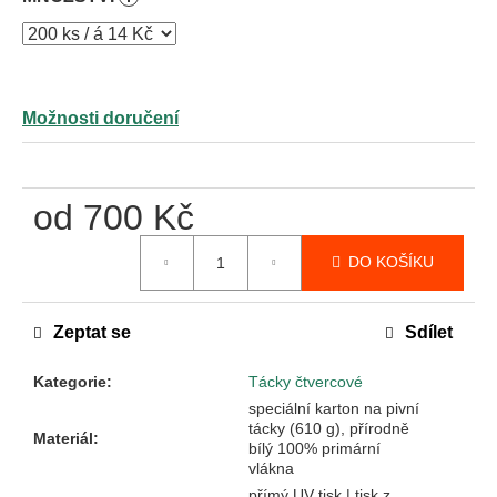
Možnosti doručení
od
700 Kč
Měrná
DO KOŠÍKU
cena:
Zeptat se
Sdílet
Kategorie
:
Tácky čtvercové
speciální karton na pivní
tácky (610 g), přírodně
Materiál
:
bílý 100% primární
vlákna
přímý UV tisk | tisk z