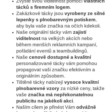
Zvyšte svou viditelnost pomocí
vlastních
tácků s firemním logem
.
Zakázkové tácky jsou
vyrobeny ze silné
lepenky s plnobarevným potiskem
,
aby byla vaše značka na očích kdekoli.
Naše originální tácky vám
zajistí
viditelnost
na velkých akcích nebo
během menších reklamních kampaní,
pořádání eventů a teambuildingů.
Naše
cenově dostupné a kvalitní
personalizované tácky vám pomohou
propagovat vaši značku efektivním a
originálním způsobem.
Tištěné tácky nabízejí
vysoce kvalitní
plnobarevné vzory
za nízké ceny, takže
vaše
značka má nepřekonatelnou
publicitu na jakékoli akci
.
Naším cílem je přinést Vám
odvážně