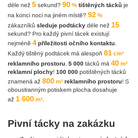
5
90
déle než
sekund?
%
tištěných tácků
je
92
na konci noci na jiném místě?
%
15
zákazníků
sleduje podtácky
déle než
sekund?
Pro každý pivní tácek existují
4
nejméně
příležitosti očního kontaktu
.
81
Každý tištěný podtácek má alespoň
cm²
40
reklamního prostoru
.
5 000
tácků má
m²
reklamní plochy
!
100 000
potištěných tácků
800
znamená až
m²
reklamního prostoru
!
S
oboustranným potiskem plocha dosahuje
1 600
až
m²
.
Pivní tácky na zakázku