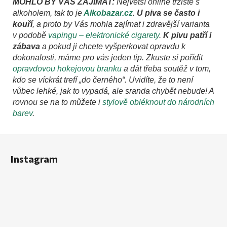
MOHLO BY VÁS ZAJÍMAT:
Největší online tržiště s
alkoholem, tak to je
Alkobazar.cz
.
U piva se často i
kouří
, a proto by Vás mohla zajímat i zdravější varianta
v podobě
vapingu – elektronické cigarety
.
K pivu patří i
zábava
a pokud ji chcete vyšperkovat opravdu k
dokonalosti, máme pro vás jeden tip. Zkuste si pořídit
opravdovou hokejovou branku
a dát třeba soutěž v tom,
kdo se víckrát trefí „do černého“. Uvidíte, že to není
vůbec lehké, jak to vypadá, ale sranda chybět nebude! A
rovnou se na to můžete i
stylově obléknout do národních
barev
.
Z
á
Instagram
p
a
t
í