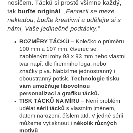
nosičem. Tácků si prostě všimne každý,
tak
buďte originál
.
„Fantazii se meze
nekladou, buďte kreativní a udělejte si s
námi, Vaše jedinečné podtácky.“
ROZMĚRY TÁCKŮ
–
Kolečko o průměru
100 mm a 107 mm, čtverec se
zaoblenými rohy 93 x 93 mm nebo vlastní
tvar např. dle firemního loga, nebo
značky piva. Nabízíme jednostranný i
oboustranný potisk.
Technologie tisku
vám umožňuje libovolnou
personalizaci a grafiku tácků.
TISK TÁCKŮ NA MÍRU
–
Není problém
udělat
sérii tácků
s vlastním jménem,
datem narození, číslem atd. V jedné sérii
můžeme vytisknout
i několik různých
motivů
.