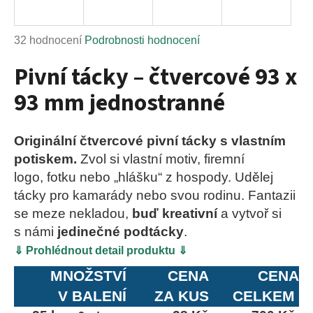
a
j
Průměrné
32 hodnocení
Podrobnosti hodnocení
í
hodnocení
Pivní tácky – čtvercové 93 x
t
produktu
?
je
93 mm jednostranné
5,0
z
5
Originální čtvercové pivní tácky s vlastním
hvězdiček.
potiskem.
Zvol si vlastní motiv, firemní
HLEDAT
logo, fotku nebo „hlášku“ z hospody. Udělej
tácky pro kamarády nebo svou rodinu. Fantazii
se meze nekladou,
buď kreativní
a vytvoř si
D
s námi
jedinečné podtácky
.
o
⇓ Prohlédnout detail produktu ⇓
p
o
MNOŽSTVÍ
CENA
CENA
r
V BALENÍ
ZA KUS
CELKEM
u