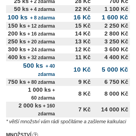
25 ks
28 Kč
700 Kč
č
+ 2 zdarma
u
50 ks
22 Kč
1 100 Kč
+ 4 zdarma
j
100 ks
16 Kč
1 600 Kč
+ 8 zdarma
e
150 ks
15 Kč
2 250 Kč
+ 12 zdarma
m
200 ks
14 Kč
2 800 Kč
+ 16 zdarma
e
250 ks
13 Kč
3 250 Kč
+ 20 zdarma
300 ks
12 Kč
3 600 Kč
+ 24 zdarma
400 ks
11 Kč
4 400 Kč
+ 32 zdarma
500 ks
+ 40
10 Kč
5 000 Kč
zdarma
750 ks
9 Kč
6 750 Kč
+ 80 zdarma
1 000 ks
+
8 Kč
8 000 Kč
60 zdarma
2 000 ks
+ 160
7 Kč
14 000 Kč
zdarma
* větší množství vám rádi spočítáme a zašleme kalkulaci
MNOŽSTVÍ
?